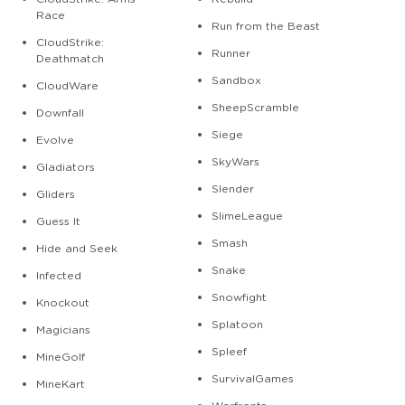
Race
Run from the Beast
CloudStrike:
Runner
Deathmatch
Sandbox
CloudWare
SheepScramble
Downfall
Siege
Evolve
SkyWars
Gladiators
Slender
Gliders
SlimeLeague
Guess It
Smash
Hide and Seek
Snake
Infected
Snowfight
Knockout
Splatoon
Magicians
Spleef
MineGolf
SurvivalGames
MineKart