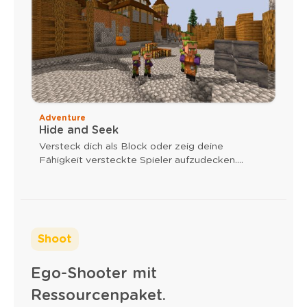
Adventure
Hide and Seek
Versteck dich als Block oder zeig deine
Fähigkeit versteckte Spieler aufzudecken.
Nutze verschiedene Waffen, um dein Ziel zu
erreichen. Als Block kann deine Axt einen
Geschwindigkeitsschub auslösen und
Pfeiltreffer verstärken deine Axt.
Shoot
Ego-Shooter mit
Ressourcenpaket.