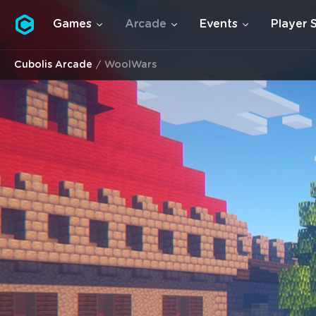
Cubolis
Games
Arcade
Events
Player 
Cubolis Arcade
WoolWars