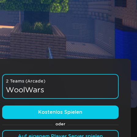
2 Teams (Arcade)
WoolWars
Kostenlos Spielen
oder
Auf eigenem Player Server spielen