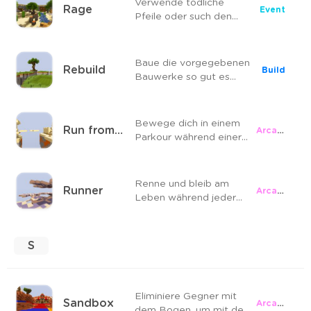
Verwende tödliche
Rage
Event
Pfeile oder such den
riskanten Nahkampf, um
neue tödliche Pfeile zu
erhalten. Wirf die Axt,
Baue die vorgegebenen
Rebuild
Build
um mit Treffer 25% der
Bauwerke so gut es
Punkte abzuziehen.
geht nach.
Bewege dich in einem
Run from the Beast
Arcade
Parkour während einer
Verfolgungsjagd von
einem Wither.
Renne und bleib am
Runner
Arcade
Leben während jeder
Block unter dem Fuß
zerbricht.
S
Eliminiere Gegner mit
Sandbox
Arcade
dem Bogen, um mit dem