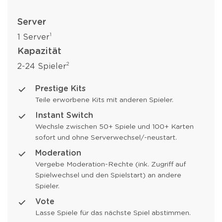
Server
1
1 Server
Kapazität
2
2-24 Spieler
Prestige Kits
Teile erworbene Kits mit anderen Spieler.
Instant Switch
Wechsle zwischen 50+ Spiele und 100+ Karten
sofort und ohne Serverwechsel/-neustart.
Moderation
Vergebe Moderation-Rechte (ink. Zugriff auf
Spielwechsel und den Spielstart) an andere
Spieler.
Vote
Lasse Spiele für das nächste Spiel abstimmen.