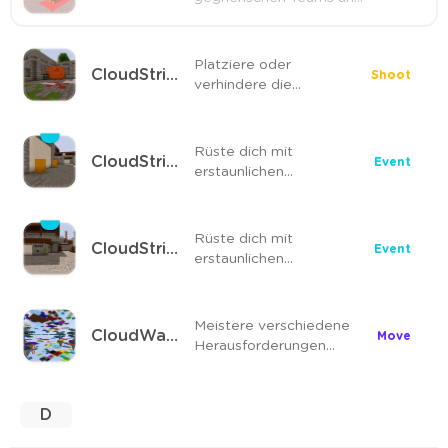
tausche Resourcen
gegen Ausrüstung.
Platziere oder
CloudStrike
Shoot
verhindere die
Platzierung einer Bombe
mit Schusswaffen.
Rüste dich mit
CloudStrike: Arms Race
Event
erstaunlichen
Schusswaffen aus, die
nur durch ein
Ressourcenpakett
Rüste dich mit
CloudStrike: Deathmatch
Event
ermöglicht werden.
erstaunlichen
Jede Eliminierung
Schusswaffen aus, die
gewährt eine andere
nur durch ein
Waffe. Erhalte nach
Ressourcenpaket
Meistere verschiedene
einer Liste von Waffen
CloudWare
Move
ermöglicht werden.
Herausforderungen
ein Messer und bring
Erreiche mit deinem
unter den ersten 50%,
damit den Sieg für dein
Team durch
um kein Leben zu
Team. Aber Vorsicht! Der
Eliminierungen die
verlieren.
beste Spieler jedes
D
meisten Punkte.
Team ist für alle sichtbar.
Verwende Bonuswaffen