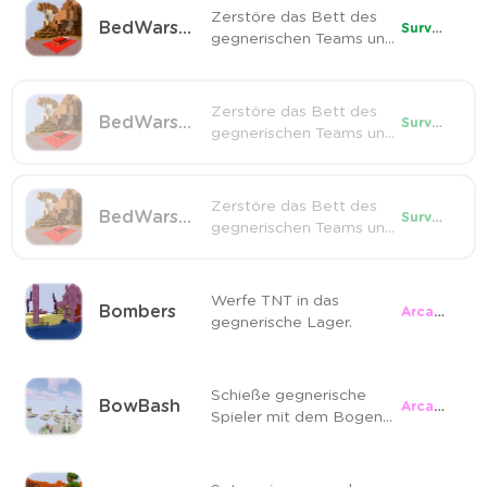
Zerstöre das Bett des
BedWars: Duo
Survive
gegnerischen Teams und
tausche Resourcen
gegen Ausrüstung.
Zerstöre das Bett des
BedWars: Squad
Survive
gegnerischen Teams und
tausche Resourcen
gegen Ausrüstung.
Zerstöre das Bett des
BedWars: Solo
Survive
gegnerischen Teams und
tausche Resourcen
gegen Ausrüstung.
Werfe TNT in das
Bombers
Arcade
gegnerische Lager.
Schieße gegnerische
BowBash
Arcade
Spieler mit dem Bogen
in den Abgrund.