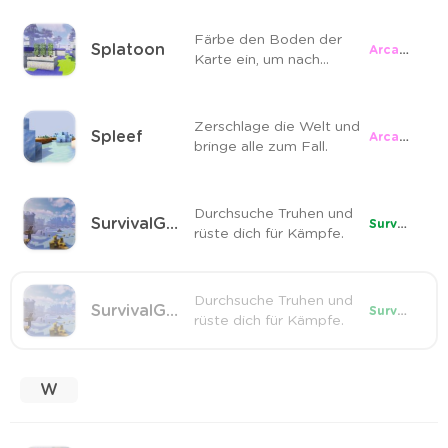
Färbe den Boden der
Splatoon
Arcade
Karte ein, um nach
Ablauf der Zeit die
meiste Farbe verteilt zu
haben.
Zerschlage die Welt und
Spleef
Arcade
bringe alle zum Fall.
Durchsuche Truhen und
SurvivalGames: Solo
Survive
rüste dich für Kämpfe.
Durchsuche Truhen und
SurvivalGames: Teams
Survive
rüste dich für Kämpfe.
W