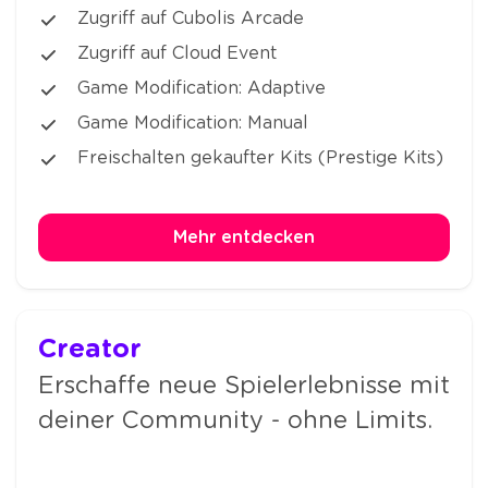
Zugriff auf Cubolis Arcade
Zugriff auf Cloud Event
Game Modification: Adaptive
Game Modification: Manual
Freischalten gekaufter Kits (Prestige Kits)
Mehr entdecken
Creator
Erschaffe neue Spielerlebnisse mit
deiner Community - ohne Limits.