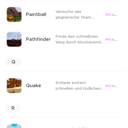
Versuche das
Paintball
Arcade
gegnerische Team
einzufügen und bringen
Mitspieler durch
Waschen zurück.
Finde den schnellsten
Pathfinder
Arcade
Weg durch blockierende
Kreaturen zur
Sicherheitsplattform.
Q
Entlade extrem
Quake
Arcade
schnellen und tödlichen
Projektilen in einem
Geschwindigkeitsrausch.
R