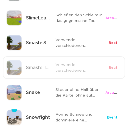
alle Spieler daran.
Schießen den Schleim in
SlimeLeague
Arcade
das gegnerische Tor.
Verwende
Smash: Solo
Beat
verschiedenen
Gegenständen und
stoße alle Gegner in den
Abgrund.
Verwende
Smash: Teams
Beat
verschiedenen
Gegenständen und
stoße alle Gegner in den
Abgrund.
Steuer ohne Halt über
Snake
Arcade
die Karte, ohne auf
Kollisionen zu stoßen.
Forme Schnee und
Snowfight
Event
dominiere eine
Schneeballschlacht.