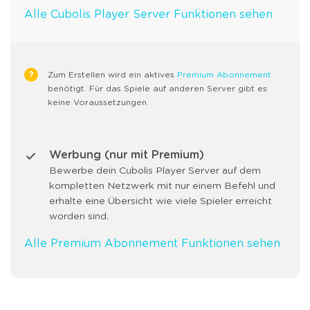
Alle Cubolis Player Server Funktionen sehen
?
Zum Erstellen wird ein aktives
Premium Abonnement
benötigt. Für das Spiele auf anderen Server gibt es
keine Voraussetzungen.
Werbung (nur mit Premium)
Bewerbe dein Cubolis Player Server auf dem
kompletten Netzwerk mit nur einem Befehl und
erhalte eine Übersicht wie viele Spieler erreicht
worden sind.
Alle Premium Abonnement Funktionen sehen