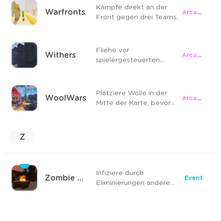
Kämpfe direkt an der
Warfronts
Arcade
Front gegen drei Teams.
Fliehe vor
Withers
Arcade
spielergesteuerten
Withers.
Platziere Wolle in der
WoolWars
Arcade
Mitte der Karte, bevor
das andere Team dies
schafft.
Z
Infiziere durch
Zombie Apocalypse
Event
Eliminierungen andere
Spieler oder flüchte
davor. Eine Horde von
Zombies unterstützen